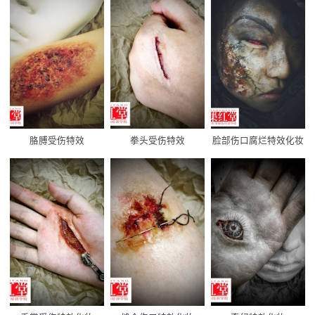
胳膊受伤特效
拳头受伤特效
脸部伤口腐烂特效化妆