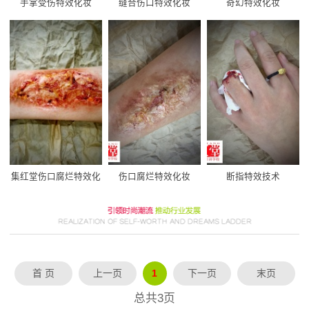
手掌受伤特效化妆
缝合伤口特效化妆
奇幻特效化妆
集红堂伤口腐烂特效化
伤口腐烂特效化妆
断指特效技术
妆
首 页
上一页
1
下一页
末页
总共
3
页