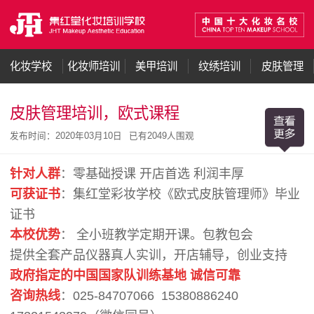
化妆学校
化妆师培训
美甲培训
纹绣培训
皮肤管理
皮肤管理培训，欧式课程
发布时间：2020年03月10日
已有
2049人围观
针对人群
：零基础授课 开店首选 利润丰厚
可获证书
：集红堂彩妆学校《欧式皮肤管理师》毕业
证书
本校优势
： 全小班教学定期开课。包教包会
提供全套产品仪器真人实训，开店辅导，创业支持
政府指定的中国国家队训练基地 诚信可靠
咨询热线
：
025-84707066 15380886240