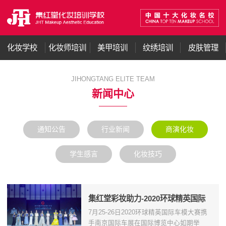
化妆学校
化妆师培训
美甲培训
纹绣培训
皮肤管理
JIHONGTANG ELITE TEAM
新闻中心
通知公告
行业新闻
商演化妆
学生感言
化妆技巧
集红堂彩妆助力-2020环球精英国际
车模大赛
7月25-26日2020环球精英国际车模大赛携
手南京国际车展在国际博览中心如期举