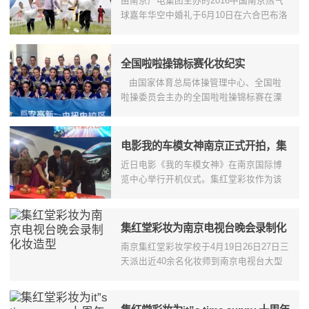
由南京广电集团主办的2016中国南京热气
球嘉年华空中婚礼于6月10日在六合巴布洛
生态谷举行。集红堂彩妆为本次空中婚礼
的50对新人化妆造型。共同见证了吉尼斯
世界纪录的诞生。圆满完成本次化妆工
全国啦啦操锦标赛化妆纪实
作。 集红堂彩妆商演化...
由国家体育总局体操管理中心、全国啦
啦操委员会主办的全国啦啦操锦标赛在溧
阳开赛。集红堂彩妆作为本次赛事的服务
商--为参赛选手化妆造型。20日早上集红堂
彩妆团队就赶赴溧阳，满负荷工作开始。
电影我的车模女神南京正式开拍，集
红堂彩妆鼎力赞助
近日电影《我的车模女神》在南京国际博
览中心举行开机仪式。集红堂彩妆作为该
剧的赞助商受邀参加了该剧的开机仪式。
集红堂彩妆丁笑悦老师在剧中本色出演化
妆师。
集红堂彩妆为南京电视台晚会录制化
妆造型
南京集红堂彩妆学校于4月19日26日27日三
天派出近40余名化妆师到南京电视台大型
少儿文艺晚会录制现场化妆造型。